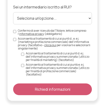
Sei un intermediario iscritto al RUI?
Confermo di aver ricevuto dal Titolare, letto e compreso
l’
informativa privacy
(obbligatorio)
Acconsento al trattamento di cui ai punti d., e. e j.
(marketing e profilazione commerciale) dell'informativa
privacy (facoltativo -
clicca qui
per visionarli e selezionarli
singolarmente)
Acconsento al trattamento di cui ai punti d. e j.
dell'informativa privacy summenzionata (utilizzo
per finalità di marketing) (facoltativo)
Acconsento al trattamento di cui ai punto e. e j.
dell'informativa privacy summenzionata (utilizzo
per finalità di profilazione commerciale)
(facoltativo)