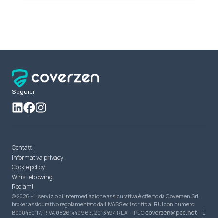
Seguici
Contatti
Informativa privacy
Cookie policy
Whistleblowing
Reclami
© 2026 - Il servizio di intermediazione assicurativa è offerto da Coverzen Srl,
broker assicurativo regolamentato dall’IVASS ed iscritto al RUI con numero
B000450117, P.IVA 08261440963, 2013494 REA - PEC
- È