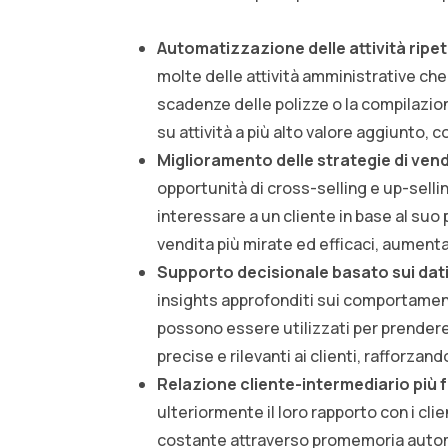
Automatizzazione delle attività ripet
molte delle attività amministrative ch
scadenze delle polizze o la compilazi
su attività a più alto valore aggiunto, 
Miglioramento delle strategie di vend
opportunità di cross-selling e up-sell
interessare a un cliente in base al su
vendita più mirate ed efficaci, aumenta
Supporto decisionale basato sui dat
insights approfonditi sui comportament
possono essere utilizzati per prendere 
precise e rilevanti ai clienti, rafforzan
Relazione cliente-intermediario più 
ulteriormente il loro rapporto con i cl
costante attraverso promemoria autom