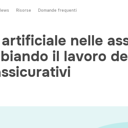
News
Risorse
Domande frequenti
artificiale nelle as
iando il lavoro de
ssicurativi