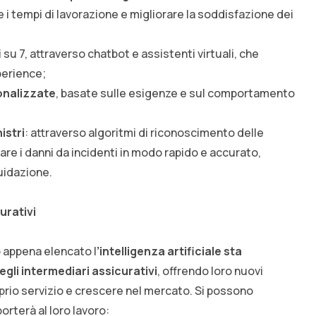
e i tempi di lavorazione e migliorare la soddisfazione dei
i su 7, attraverso chatbot e assistenti virtuali, che
perience;
onalizzate
, basate sulle esigenze e sul comportamento
istri
: attraverso algoritmi di riconoscimento delle
utare i danni da incidenti in modo rapido e accurato,
uidazione.
urativi
o appena elencato l
’intelligenza artificiale sta
gli intermediari assicurativi
, offrendo loro nuovi
oprio servizio e crescere nel mercato. Si possono
porterà al loro lavoro: