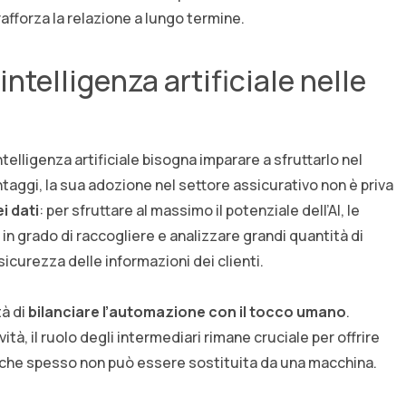
 rafforza la relazione a lungo termine.
’intelligenza artificiale nelle
elligenza artificiale bisogna imparare a sfruttarlo nel
aggi, la sua adozione nel settore assicurativo non è priva
i dati
: per sfruttare al massimo il potenziale dell’AI, le
n grado di raccogliere e analizzare grandi quantità di
sicurezza delle informazioni dei clienti.
tà di
bilanciare l’automazione con il tocco umano
.
tà, il ruolo degli intermediari rimane cruciale per offrire
che spesso non può essere sostituita da una macchina.