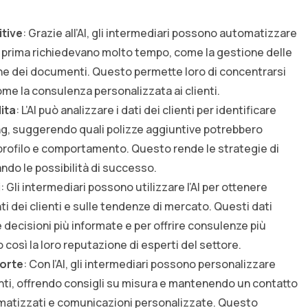
itive
: Grazie all’AI, gli intermediari possono automatizzare
e prima richiedevano molto tempo, come la gestione delle
one dei documenti. Questo permette loro di concentrarsi
come la consulenza personalizzata ai clienti.
ita
: L’AI può analizzare i dati dei clienti per identificare
ing, suggerendo quali polizze aggiuntive potrebbero
o profilo e comportamento. Questo rende le strategie di
ndo le possibilità di successo.
i
: Gli intermediari possono utilizzare l’AI per ottenere
i dei clienti e sulle tendenze di mercato. Questi dati
decisioni più informate e per offrire consulenze più
do così la loro reputazione di esperti del settore.
forte
: Con l’AI, gli intermediari possono personalizzare
ienti, offrendo consigli su misura e mantenendo un contatto
atizzati e comunicazioni personalizzate. Questo